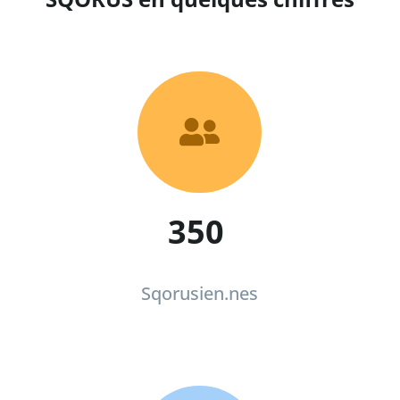

350
Sqorusien.nes