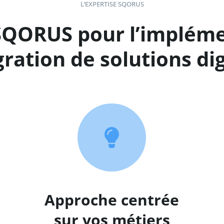
L’EXPERTISE SQORUS
SQORUS pour l’implém
gration de solutions di

Approche centrée
sur vos métiers