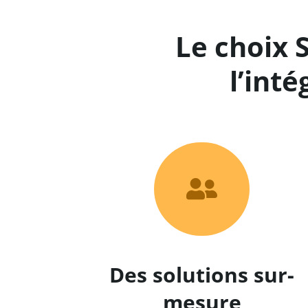
Le choix 
l’inté

Des solutions sur-
mesure