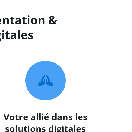
entation &
gitales

Votre allié dans les
solutions digitales