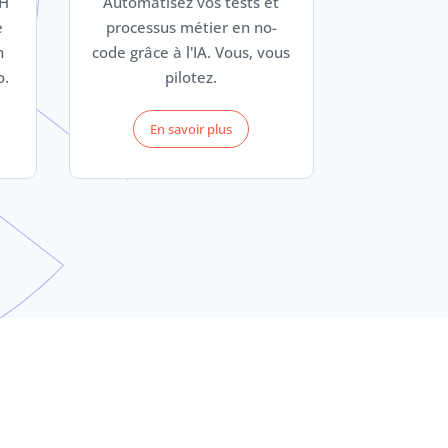
RH
Automatisez vos tests et
e
processus métier en no-
n
code grâce à l'IA. Vous, vous
o.
pilotez.
En savoir plus