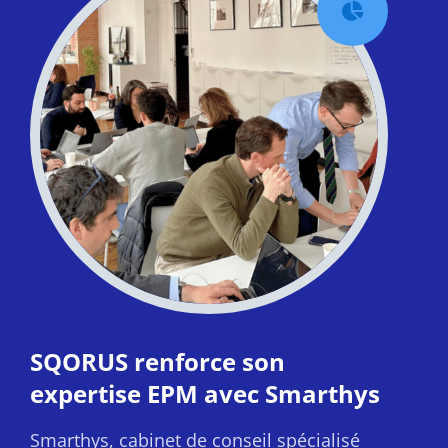

SQORUS renforce son
expertise EPM avec Smarthys
Smarthys, cabinet de conseil spécialisé