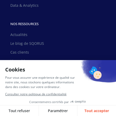
Data & Analytics
NOS RESSOURCES
Actualités
Le blog de SQORUS
Cas clients
Livres blancs
NOS EXPERTISES SOLUTIONS
Solutions RH
Solutions Finance
Solutions EPM
Solutions Data Analytics