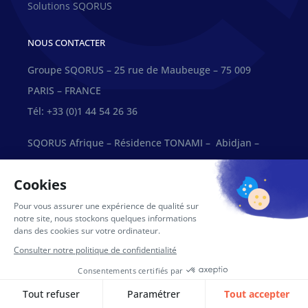
Solutions SQORUS
NOUS CONTACTER
Groupe SQORUS – 25 rue de Maubeuge – 75 009
PARIS – FRANCE
Tél: +33 (0)1 44 54 26 36
SQORUS Afrique – Résidence TONAMI – Abidjan –
COTE D’IVOIRE
Tél: +225 27 22 2 66135
Technopark – Casablanca, Maroc
Contact