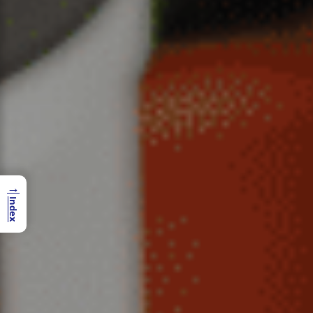
→
Index