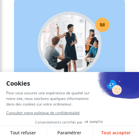

Webinar Finance :
votre SI Finance est-il
prêt pour 2026 ?
Face aux défis croissants des