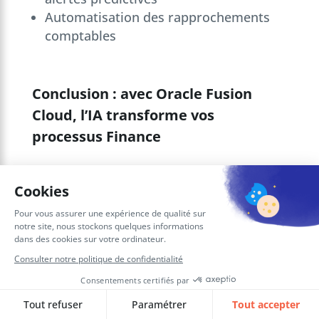
Automatisation des rapprochements
comptables
Conclusion : avec Oracle Fusion
Cloud, l’IA transforme vos
processus Finance
L’
intelligence artificielle
dans
Oracle
Fusion Cloud
transforme concrètement
les processus financiers. De l’imputation
comptable automatique aux agents
conversationnels, en passant par la
planification prédictive, les cas d’usage
sont multiples et génèrent des gains