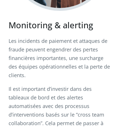
Monitoring & alerting
Les incidents de paiement et attaques de
fraude peuvent engendrer des pertes
financières importantes, une surcharge
des équipes opérationnelles et la perte de
clients.
Il est important d’investir dans des
tableaux de bord et des alertes
automatisées avec des processus
d’interventions basés sur le “cross team
collaboration”. Cela permet de passer à