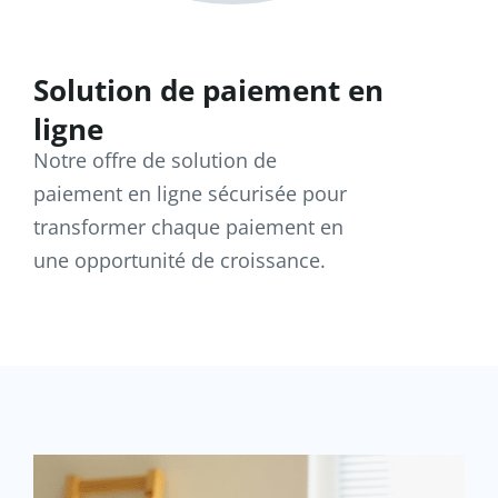
Solution de paiement en
ligne
Notre offre de solution de
paiement en ligne sécurisée pour
transformer chaque paiement en
une opportunité de croissance.