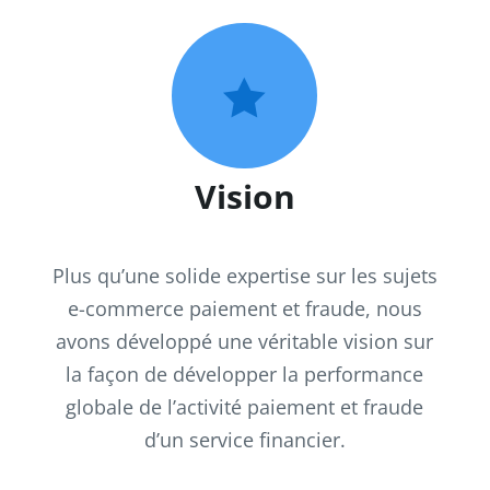

Vision
Plus qu’une solide expertise sur les sujets
e-commerce paiement et fraude, nous
avons développé une véritable vision sur
la façon de développer la performance
globale de l’activité paiement et fraude
d’un service financier.