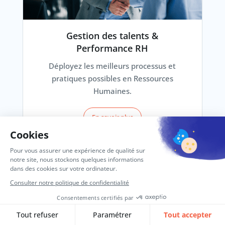
Gestion des talents &
Performance RH
Déployez les meilleurs processus et
pratiques possibles en Ressources
Humaines.
En savoir plus