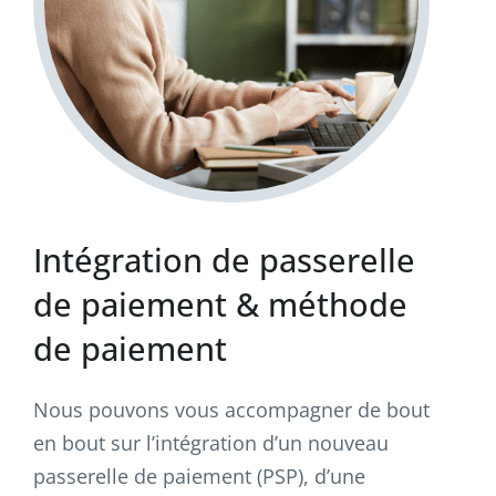
Intégration de passerelle
de paiement & méthode
de paiement
Nous pouvons vous accompagner de bout
en bout sur l’intégration d’un nouveau
passerelle de paiement (PSP), d’une