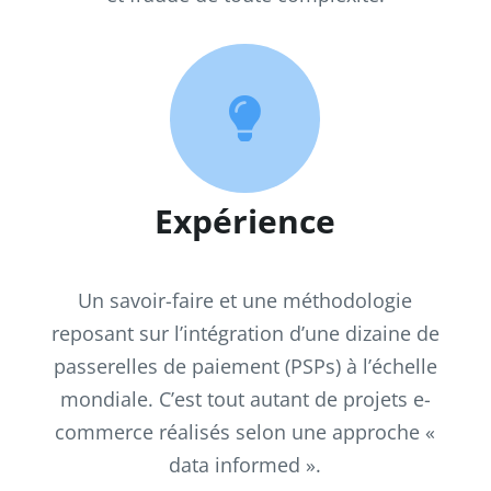

Expérience
Un savoir-faire et une méthodologie
reposant sur l’intégration d’une dizaine de
passerelles de paiement (PSPs) à l’échelle
mondiale. C’est tout autant de projets e-
commerce réalisés selon une approche «
data informed ».