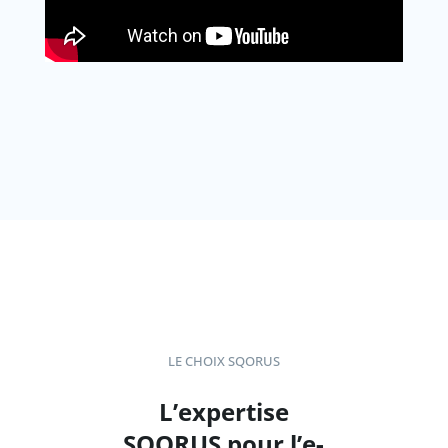
LE CHOIX SQORUS
L’expertise
SQORUS pour l’e-