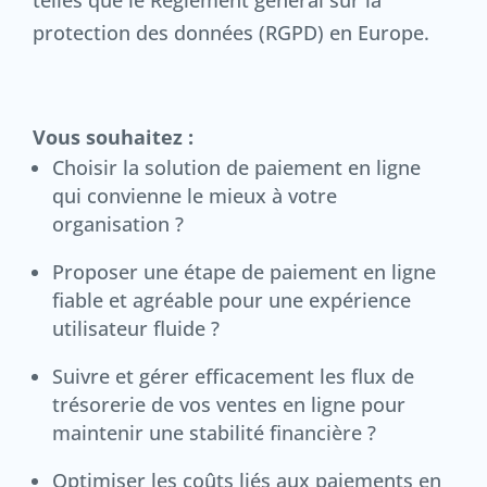
protection des données (RGPD) en Europe.
Vous souhaitez :
Choisir la solution de paiement en ligne
qui convienne le mieux à votre
organisation ?
Proposer une étape de paiement en ligne
fiable et agréable pour une expérience
utilisateur fluide ?
Suivre et gérer efficacement les flux de
trésorerie de vos ventes en ligne pour
maintenir une stabilité financière ?
Optimiser les coûts liés aux paiements en