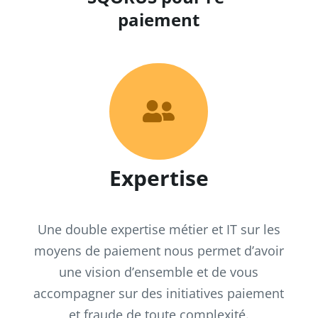
paiement

Expertise
Une double expertise métier et IT sur les
moyens de paiement nous permet d’avoir
une vision d’ensemble et de vous
accompagner sur des initiatives paiement
et fraude de toute complexité.