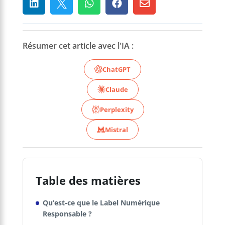





Résumer cet article avec l'IA :
ChatGPT
Claude
Perplexity
Mistral
Table des matières
Qu’est-ce que le Label Numérique
Responsable ?