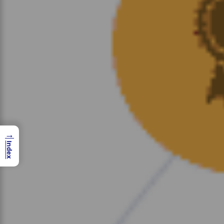
→
Index