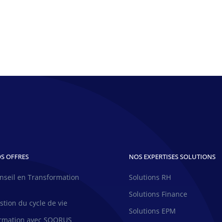
S OFFRES
NOS EXPERTISES SOLUTIONS
nseil en Transformation
Solutions RH
H
Solutions Finance
stion du cycle de vie
Solutions EPM
rmation avec SQORUS