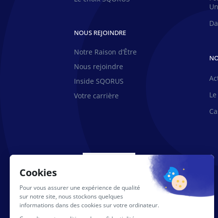
Un
Da
NOUS REJOINDRE
Notre Raison d’Être
NO
Nous rejoindre
Ac
Inside SQORUS
Le
Votre carrière
Ca