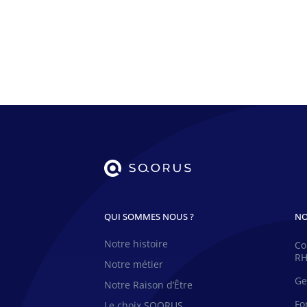
QUI SOMMES NOUS ?
NO
Notre histoire
Co
R
Notre métier
Ge
Notre Raison d’Être
Fo
Le choix SQORUS