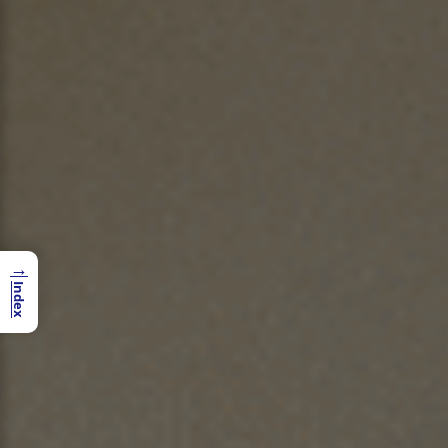
→
Index