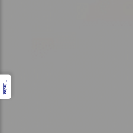
→
Index