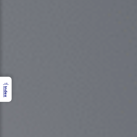
→
Index