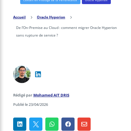
Conseil en Pilotage de la Performance
Oracle Hyperion
Accueil
5
Oracle Hyperion
5
De l’On-Premise au Cloud : comment migrer Oracle Hyperion
sans rupture de service ?
Rédigé par
Mohamed AIT DRIS
Publié le 23/04/2026




