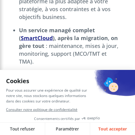
plateforme la plus adaptée à votre
stratégie, à vos contraintes et à vos
objectifs business.
Un service managé complet
(
SmartCloud
), après la migration, on
gère tout
: maintenance, mises à jour,
monitoring, support (MCO/TMT et
TMA).
Un seul interlocuteur applicatif et
infrastructure
, afin d’éviter tout renvoi
de responsabilité entre les
prestataires.
En nous confiant
vos plateformes EPM
,
vous bénéficiez d’une solution clé en
main et d’une approche multicloud /