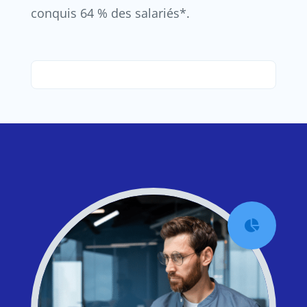
conquis 64 % des salariés*.
