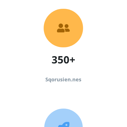

350+
Sqorusien.nes