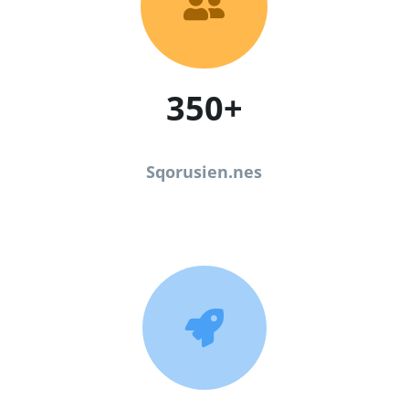

350+
Sqorusien.nes
