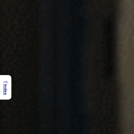
→
Index