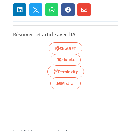





Résumer cet article avec l'IA :
ChatGPT
Claude
Perplexity
Mistral