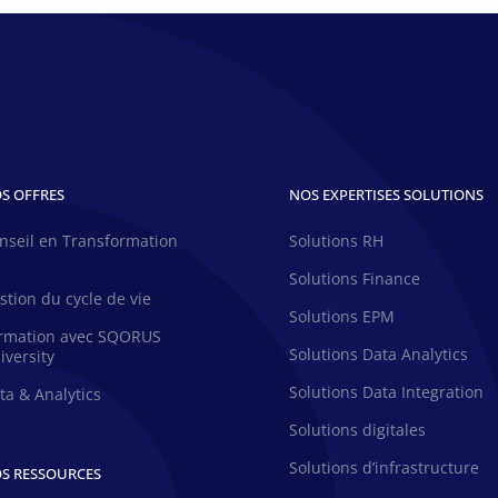
S OFFRES
NOS EXPERTISES SOLUTIONS
nseil en Transformation
Solutions RH
H
Solutions Finance
stion du cycle de vie
Solutions EPM
rmation avec SQORUS
Solutions Data Analytics
iversity
Solutions Data Integration
ta & Analytics
Solutions digitales
Solutions d’infrastructure
S RESSOURCES