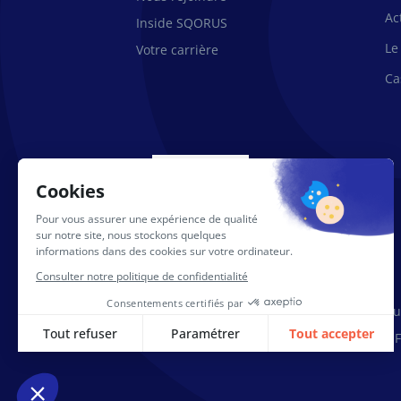
Ac
Inside SQORUS
Le
Votre carrière
Ca
Conditions générales d’utilisation du
Protection des données – F