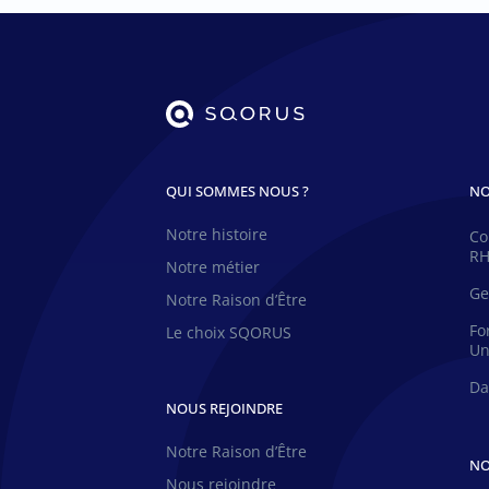
QUI SOMMES NOUS ?
NO
Notre histoire
Co
R
Notre métier
Ge
Notre Raison d’Être
Fo
Le choix SQORUS
Un
Da
NOUS REJOINDRE
Notre Raison d’Être
NO
Nous rejoindre