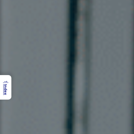
→
Index