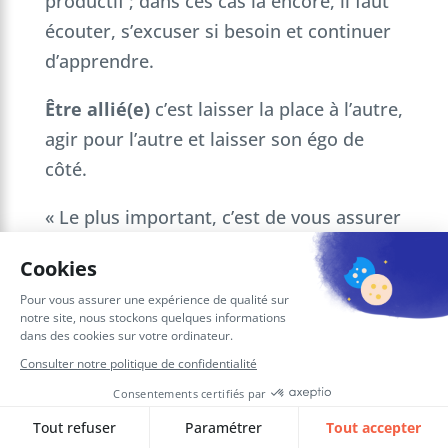
productif ; dans ces cas là encore, il faut
écouter, s’excuser si besoin et continuer
d’apprendre.
Être allié(e)
c’est laisser la place à l’autre,
agir pour l’autre et laisser son égo de
côté.
« Le plus important, c’est de vous assurer
que vous êtes là en tant que soutien
fondamental et que votre objectif n’est
pas de gérer le groupe. » – Varsha Naik.
Le
rôle d’un(e) allié(e)
est en grande
partie, après s’être informée lui/elle-
même, de sensibiliser (de la façon la plus
constructive possible) son entourage et