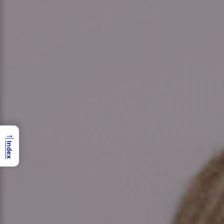
→
Index