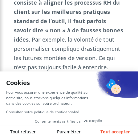
consiste à aligner les processus RH du
client sur les meilleures pratiques
standard de l’outil, il faut parfois
savoir dire « non » à de fausses bonnes
idées.
Par exemple, la volonté de tout
personnaliser complique drastiquement
les futures montées de version. Ce qui
n’est pas toujours facile à entendre.
Pourquoi une entreprise aurait-elle
intérêt à confier cette TMA à un
partenaire plutôt que d’internaliser
complètement ce support ?
Confier sa TMA à SQORUS, c’est s’assurer
d’une approche qui conjugue technicité et