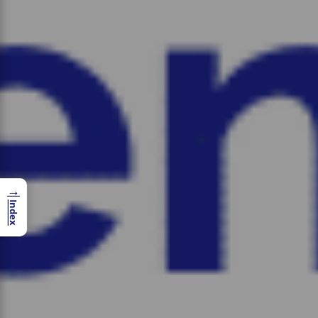
→
Index