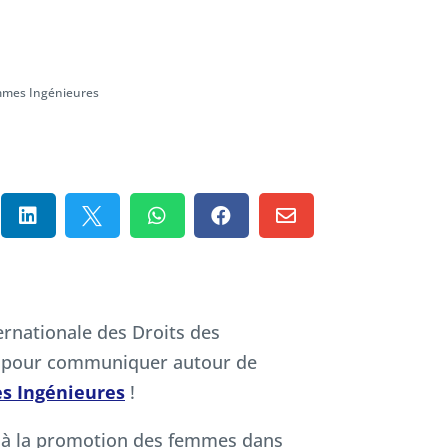
mmes Ingénieures





ernationale des Droits des
e pour communiquer autour de
s Ingénieures
!
e à la promotion des femmes dans