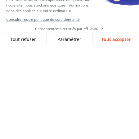
SQORUS VOICES avec Aya EL
ABDIOUI, Stagiaire Consultante
EPM
Aya EL ABDIOUI nous raconte son parcours
en tant que…
Lire l‘article