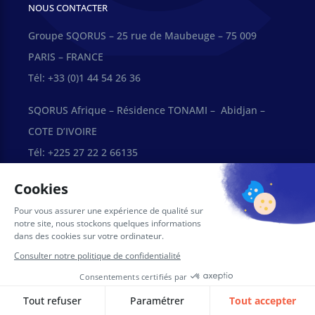
NOUS CONTACTER
Groupe SQORUS – 25 rue de Maubeuge – 75 009
PARIS – FRANCE
Tél: +33 (0)1 44 54 26 36
SQORUS Afrique – Résidence TONAMI – Abidjan –
COTE D’IVOIRE
Tél: +225 27 22 2 66135
Technopark – Casablanca, Maroc
Contact