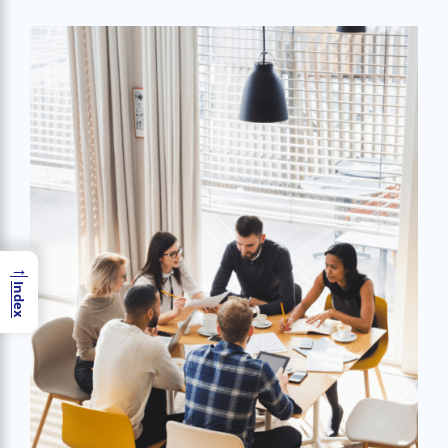
→
Index