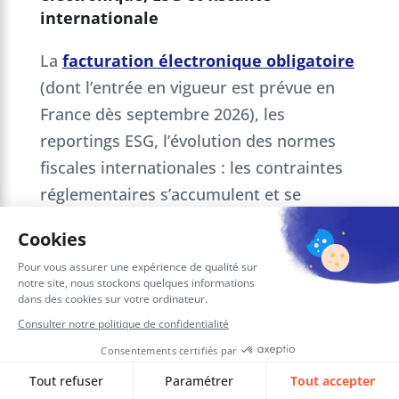
internationale
La
facturation électronique obligatoire
(dont l’entrée en vigueur est prévue en
France dès septembre 2026), les
reportings ESG, l’évolution des normes
fiscales internationales : les contraintes
réglementaires s’accumulent et se
complexifient.
La
direction financière
doit non
seulement s’y conformer, mais anticiper
ces évolutions pour ne pas subir des
mises en conformité coûteuses dans
l’urgence.