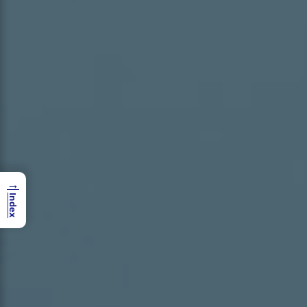
→
Index