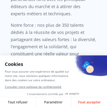
éditeurs du marché et à attirer des
experts métiers et techniques.
Notre force : nos plus de 350 talents
dédiés à la réussite de vos projets et
partageant des valeurs fortes : la diversité,
l’engagement et la solidarité, qui
constituent une réelle valeur pour
l’entreprise et ses clients.
Great Place to Work depuis 12 années
consécutives, SQORUS est sensible à
l’épanouissement de ses Sqorusien.ne.s, à
leur évolution de carrière et à leur
formation sur des solutions d’avenir.