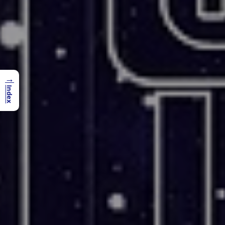
→
Index