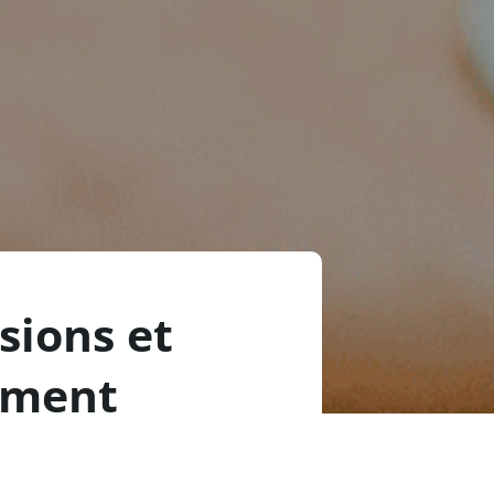
sions et
ement