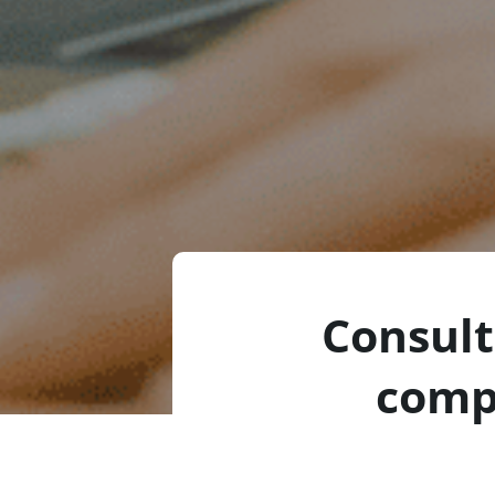
Consult
comp