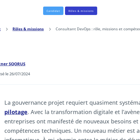
Candidat
Rôles & missions
t
5
Rôles & missions
5
Consultant DevOps : rôle, missions et compét
rtner SQORUS
isé le 26/07/2024
La gouvernance projet requiert quasiment systé
pilotage
. Avec la transformation digitale et l’avè
entreprises ont manifesté de nouveaux besoins et 
compétences techniques. Un nouveau métier est al