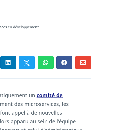
ences en développement





matiquement un
comité de
nement des microservices, les
font appel à de nouvelles
ors apparu au sein de l’équipe