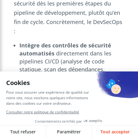
sécurité dès les premières étapes du
pipeline de développement, plutôt qu’en
fin de cycle. Concrètement, le DevSecOps
:
Intègre des contrôles de sécurité
automatisés
directement dans les
pipelines CI/CD (analyse de code
statique, scan des dépendances,
détection de secrets).
Applique le principe du « shift-left
security »
: détecter et corriger les
vulnérabilités au plus tôt, là où le coût
de correction est le plus faible.
Formalise la sécurité
sous forme de
code (policy-as-code), pour garantir des
règles cohérentes et auditables sur