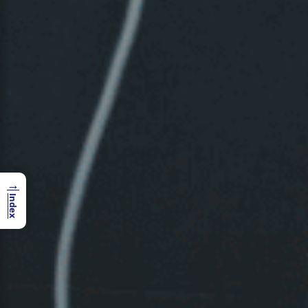
→
Index