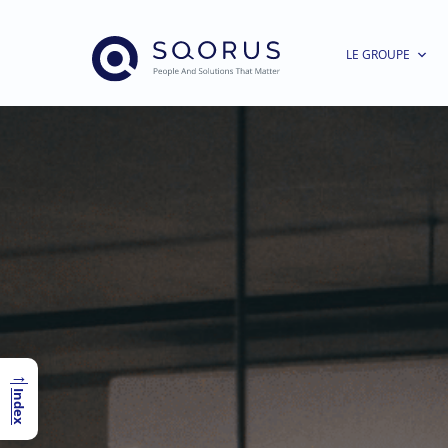
LE GROUPE
→
Index