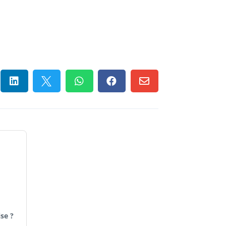





se ?