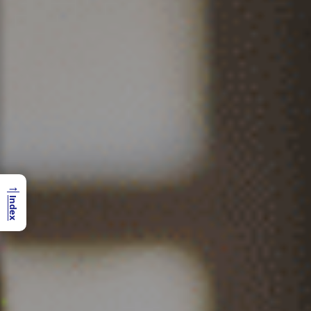
→
Index